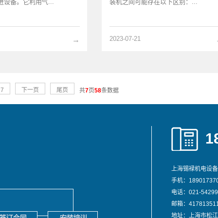
设备。它利用气...
装机之间可能存在以下区别：...
2023-07-21
→
7
下一页
尾页
共
7
页
58
条数据
1
上海锡䘵机电设备
手机：189017370
电话：021-54299
邮箱：417813511
地址：上海市松江