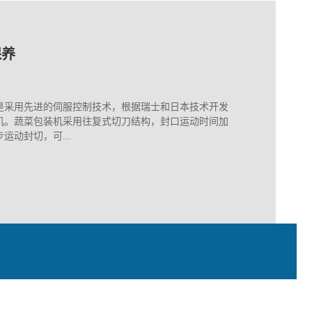
保养
，工厂损失往往更大
装里的隐形高手
保养
，工厂损失往往更大
是采用先进的伺服控制技术，根据瑞士和日本技术开发
机。蔬菜包装机采用往复式切刀结构，封口运动时间加
动封切，可...