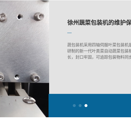
徐州蔬菜包装机的维护
上走膜包装机选型失误
下走膜枕式机：面包包
徐州蔬菜包装机的维护
上走膜包装机选型失误
蔬包装机采用四轴伺服叶菜包装机
研制的新一代叶类菜自动蔬菜包装
长，封口牢固，可追踪包装物料同步运