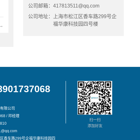
公司邮箱：
417813511@qq.com
公司地址：
上海市松江区香车路299号企
福华康科技园四号楼
→
8901737068
有限公司
68 / 邓经理
扫一扫
810
添加好友
@qq.com
区香车路299号企福华康科技园四