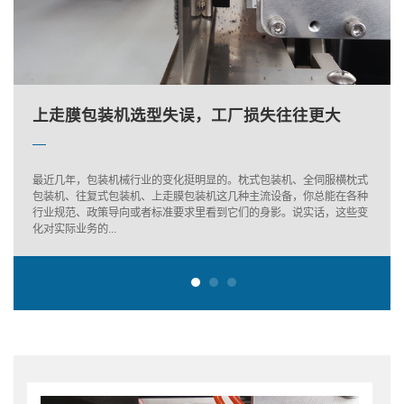
常州蔬菜包装机的维护保养
上走膜包装机选型失误，工厂损失往往更大
下走膜枕式机：面包包装里的隐形高手
常州蔬菜包装机的维护保养
上走膜包装机选型失误，工厂损失往往更大
最近几年，包装机械行业的变化挺明显的。枕式包装机、全伺服横枕式
包装机、往复式包装机、上走膜包装机这几种主流设备，你总能在各种
行业规范、政策导向或者标准要求里看到它们的身影。说实话，这些变
化对实际业务的...