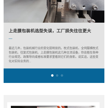
长沙蔬菜包装机的维护保养
上走膜包装机选型失误，工厂损失往往更大
下走膜枕式机：面包包装里的隐形高手
长沙蔬菜包装机的维护保养
上走膜包装机选型失误，工厂损失往往更大
最近几年，包装机械行业的变化挺明显的。枕式包装机、全伺服横枕式
包装机、往复式包装机、上走膜包装机这几种主流设备，你总能在各种
行业规范、政策导向或者标准要求里看到它们的身影。说实话，这些变
化对实际业务的...