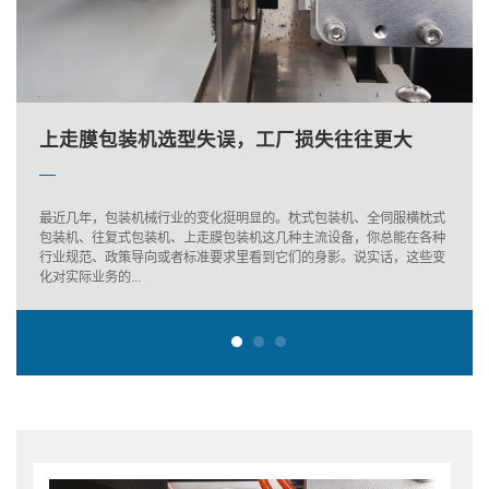
绍兴蔬菜包装机的维护保养
上走膜包装机选型失误，工厂损失往往更大
下走膜枕式机：面包包装里的隐形高手
绍兴蔬菜包装机的维护保养
上走膜包装机选型失误，工厂损失往往更大
最近几年，包装机械行业的变化挺明显的。枕式包装机、全伺服横枕式
包装机、往复式包装机、上走膜包装机这几种主流设备，你总能在各种
行业规范、政策导向或者标准要求里看到它们的身影。说实话，这些变
化对实际业务的...