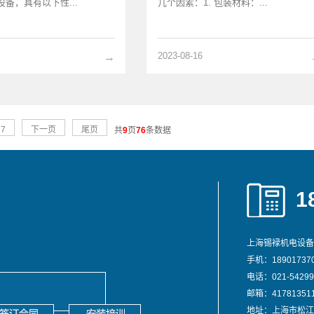
备，具有以下性...
几个因素：1. 包装材料：...
2023-08-16
→
7
下一页
尾页
共
9
页
76
条数据
1
上海锡䘵机电设备
手机：189017370
电话：021-54299
邮箱：417813511
地址：上海市松江