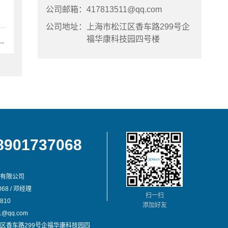
公司邮箱：
417813511@qq.com
公司地址：
上海市松江区香车路299号企
福华康科技园四号楼
→
8901737068
有限公司
68 / 邓经理
扫一扫
810
添加好友
@qq.com
区香车路299号企福华康科技园四