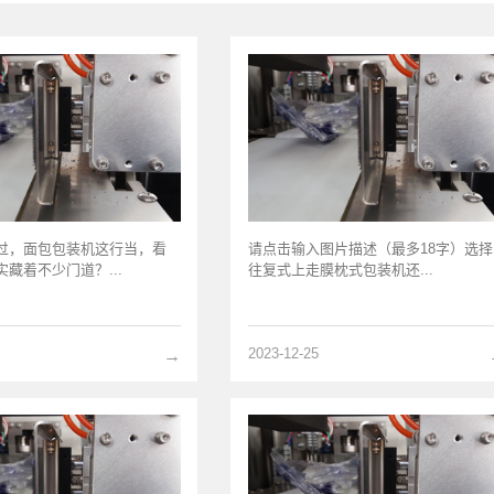
过，面包包装机这行当，看
请点击输入图片描述（最多18字）选择
藏着不少门道？...
往复式上走膜枕式包装机还...
2023-12-25
→