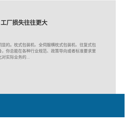
保养
，工厂损失往往更大
装里的隐形高手
保养
，工厂损失往往更大
明显的。枕式包装机、全伺服横枕式包装机、往复式包
备，你总能在各种行业规范、政策导向或者标准要求里
实际业务的...