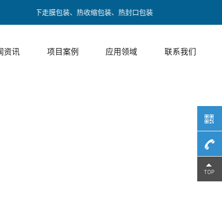
膜包装、下走膜包装、热收缩包装、热封口包装
闻资讯
项目案例
应用领域
联系我们
189017
/ 邓经理