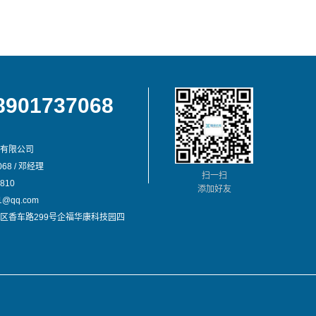
8901737068
有限公司
68 / 邓经理
扫一扫
810
添加好友
@qq.com
区香车路299号企福华康科技园四