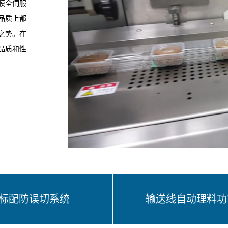
膜全伺服
品质上都
之势。在
品质和性
标配防误切系统
输送线自动理料功