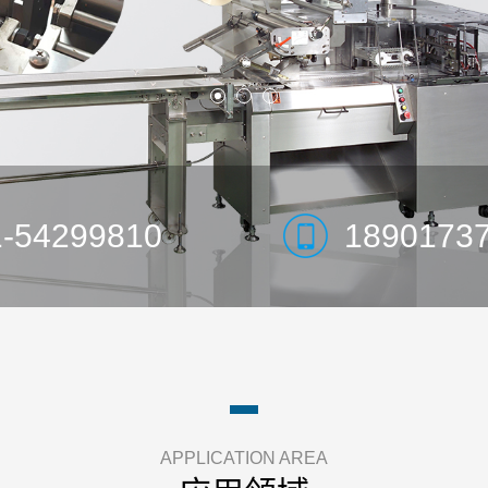
1-54299810
1890173
APPLICATION AREA