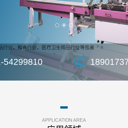
1-54299810
1890173
APPLICATION AREA