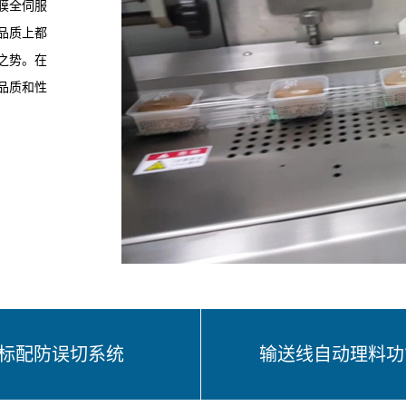
膜全伺服
品质上都
之势。在
品质和性
标配防误切系统
输送线自动理料功