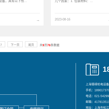
备，具有以下性...
几个因素：1. 包装材料：...
2023-08-16
→
7
下一页
尾页
共
9
页
76
条数据
1
上海锡䘵机电设备
手机：189017370
电话：021-54299
邮箱：417813511
地址：上海市松江