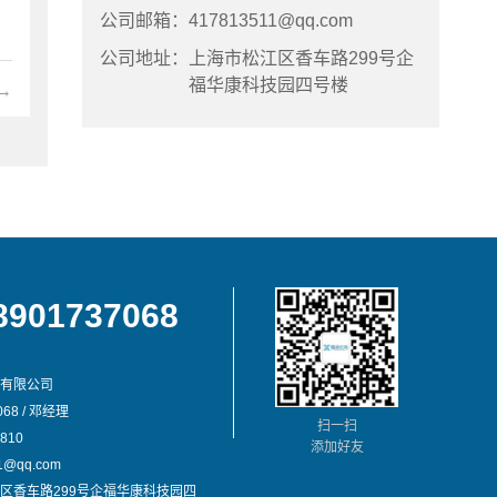
公司邮箱：
417813511@qq.com
公司地址：
上海市松江区香车路299号企
福华康科技园四号楼
→
8901737068
有限公司
68 / 邓经理
扫一扫
810
添加好友
@qq.com
区香车路299号企福华康科技园四