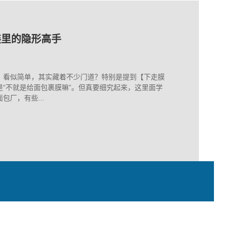
保养
，工厂损失往往更大
装里的隐形高手
保养
，工厂损失往往更大
，看似简单，其实藏着不少门道？特别是提到【下走膜
“不就是给面包裹膜嘛”。但真要细究起来，这里面学
厂，有些...