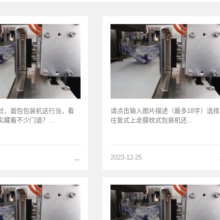
过，面包包装机这行当，看
请点击输入图片描述（最多18字）选择
藏着不少门道？...
往复式上走膜枕式包装机还...
2023-12-25
→