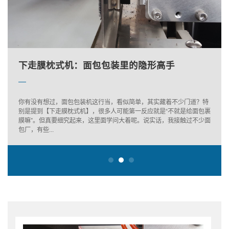
嘉兴蔬菜包装机的维护保养
上走膜包装机选型失误，工厂损失往往更大
下走膜枕式机：面包包装里的隐形高手
嘉兴蔬菜包装机的维护保养
上走膜包装机选型失误，工厂损失往往更大
你有没有想过，面包包装机这行当，看似简单，其实藏着不少门道？特
别是提到【下走膜枕式机】，很多人可能第一反应就是“不就是给面包裹
膜嘛”。但真要细究起来，这里面学问大着呢。说实话，我接触过不少面
包厂，有些...