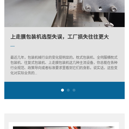
绍兴蔬菜包装机的维护保养
上走膜包装机选型失误，工厂损失往往更大
下走膜枕式机：面包包装里的隐形高手
绍兴蔬菜包装机的维护保养
上走膜包装机选型失误，工厂损失往往更大
最近几年，包装机械行业的变化挺明显的。枕式包装机、全伺服横枕式
包装机、往复式包装机、上走膜包装机这几种主流设备，你总能在各种
行业规范、政策导向或者标准要求里看到它们的身影。说实话，这些变
化对实际业务的...