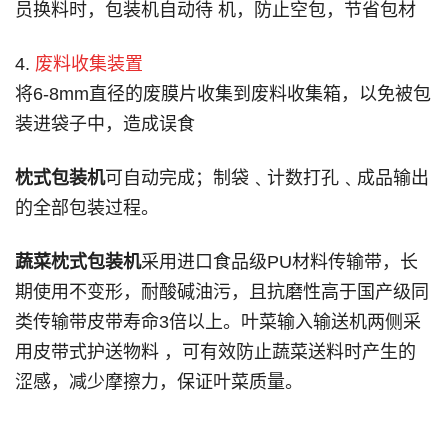
员换料时，包装机自动待 机，防止空包，节省包材
4.
废料收集装置
将6-8mm直径的废膜片收集到废料收集箱，以免被包
装进袋子中，造成误食
枕式包装机
可自动完成；制袋﹑计数打孔﹑成品输出
的全部包装过程。
蔬菜枕式包装机
采用进口食品级PU材料传输带，长
期使用不变形，耐酸碱油污，且抗磨性高于国产级同
类传输带皮带寿命3倍以上。叶菜输入输送机两侧采
用皮带式护送物料 ，可有效防止蔬菜送料时产生的
涩感，减少摩擦力，保证叶菜质量。