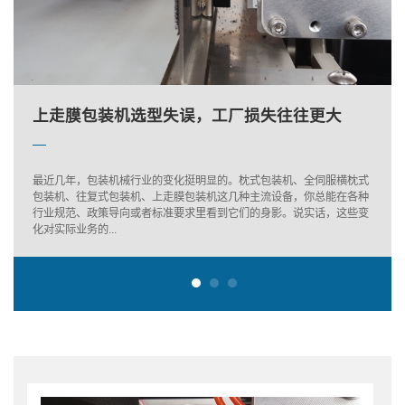
金华蔬菜包装机的维护保养
上走膜包装机选型失误，工厂损失往往更大
下走膜枕式机：面包包装里的隐形高手
金华蔬菜包装机的维护保养
上走膜包装机选型失误，工厂损失往往更大
最近几年，包装机械行业的变化挺明显的。枕式包装机、全伺服横枕式
包装机、往复式包装机、上走膜包装机这几种主流设备，你总能在各种
行业规范、政策导向或者标准要求里看到它们的身影。说实话，这些变
化对实际业务的...