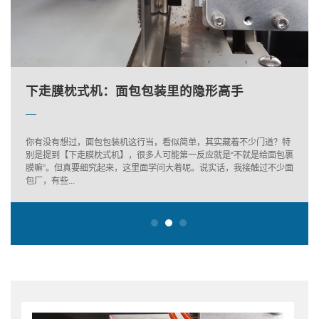
北京蔬菜包装机的维护保养
上走膜包装机选型失误，工厂损失往往更大
下走膜枕式机：面包包装里的隐形高手
北京蔬菜包装机的维护保养
上走膜包装机选型失误，工厂损失往往更大
你有没有想过，面包包装机这行当，看似简单，其实藏着不少门道？特
别是提到【下走膜枕式机】，很多人可能第一反应就是“不就是给面包裹
膜嘛”。但真要细究起来，这里面学问大着呢。说实话，我接触过不少面
包厂，有些...