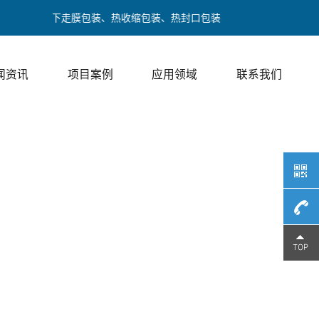
膜包装、下走膜包装、热收缩包装、热封口包装
闻资讯
项目案例
应用领域
联系我们
189017
/ 邓经理