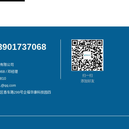
8901737068
有限公司
68 / 邓经理
扫一扫
810
添加好友
@qq.com
区香车路299号企福华康科技园四