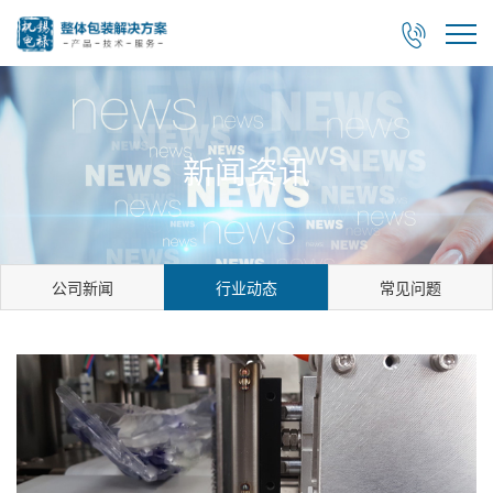

新闻资讯
公司新闻
行业动态
常见问题