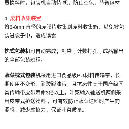
员换料时，包装机自动待 机，防止空包，节省包材
4.
废料收集装置
将6-8mm直径的废膜片收集到废料收集箱，以免被包
装进袋子中，造成误食
枕式包装机
可自动完成；制袋﹑计数打孔﹑成品输出
的全部包装过程。
蔬菜枕式包装机
采用进口食品级PU材料传输带，长
期使用不变形，耐酸碱油污，且抗磨性高于国产级同
类传输带皮带寿命3倍以上。叶菜输入输送机两侧采
用皮带式护送物料 ，可有效防止蔬菜送料时产生的
涩感，减少摩擦力，保证叶菜质量。