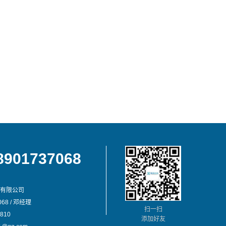
8901737068
有限公司
68 / 邓经理
扫一扫
810
添加好友