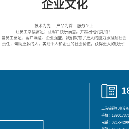
企业文化
技术为先 产品为首 服务至上
让员工幸福富足；让客户快乐满意。并超出他们期待！
当员工富足、客户满意、企业强盛，我们就有了更大的能力承担起社会
责任，帮助更多的人，实现个人和企业的社会价值，获得更大的快乐！
1
上海锡䘵机电设备
手机：189017370
电话：021-54299