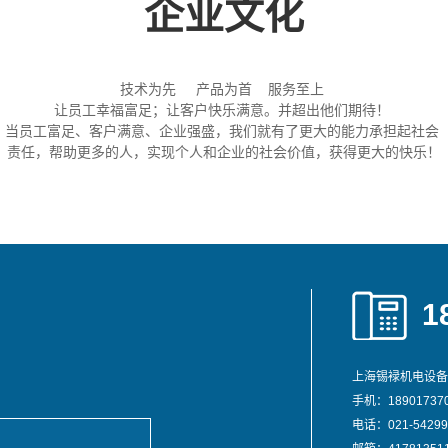
企业文化
技术为先 产品为首 服务至上
让员工幸福富足；让客户快乐满意。并超出他们期待！
当员工富足、客户满意、企业强盛，我们就有了更大的能力承担起社会
责任，帮助更多的人，实现个人和企业的社会价值，获得更大的快乐！
1
上海锡䘵机电设备
手机：189017370
电话：021-54299