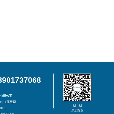
8901737068
有限公司
68 / 邓经理
扫一扫
810
添加好友