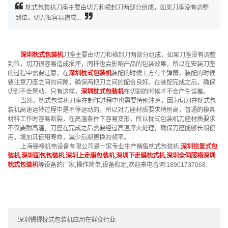
枕式包装机刀座主要由切刀和横封刀两部分组成，如果刀座没有调整
到位，切刀很容易造成...
深圳枕式包装机
刀座主要由切刀和横封刀两部分组成，如果刀座没有调整
到位，切刀很容易造成损坏，同样也会影响产品的包装效果，所以在安装刀座
的过程中需要注意，在
深圳枕式包装机
装配的时候上方有个弹簧，装配的时候
要注意刀座之间的间隙，确保两把刀之间的配合良好。在装配完成之后，确保
切到不会晃动，只有这样，
深圳枕式包装机
在切割的时候才不会产生误差。
当然，枕式包装机刀座在制作过程中也需要特别注意，因为切刀在枕式包
装机高速运转过程中是不停运动的，所以对刀座材质要求特别高，普通的模具
材料工作时容易断裂，在高温条件下容易变形，所以枕式包装机刀座材质要求
不仅要耐高温，刀座在完成之后需要经过高温淬火处理，确保刀座能够长期使
用，增加其使用寿命，减少后期更换的频率。
上海锡䘵机电设备有限公司是一家专业生产销售枕式包装机,
深圳往复式包
装机
,
深圳面包包装机
,
深圳上走膜包装机
,
深圳下走膜枕式机
,
深圳全伺服横深圳
枕式包装机
等设备的厂家,操作简单,设备稳定,欢迎来电咨询:18901737068.
深圳锡禄枕式包装机应用在鲜食行业-