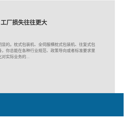
保养
，工厂损失往往更大
装里的隐形高手
保养
，工厂损失往往更大
明显的。枕式包装机、全伺服横枕式包装机、往复式包
备，你总能在各种行业规范、政策导向或者标准要求里
实际业务的...