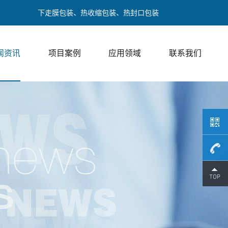
、下走膜包装、热收缩包装、热封口包装
闻资讯
项目案例
应用领域
联系我们
189017
/ 邓经理