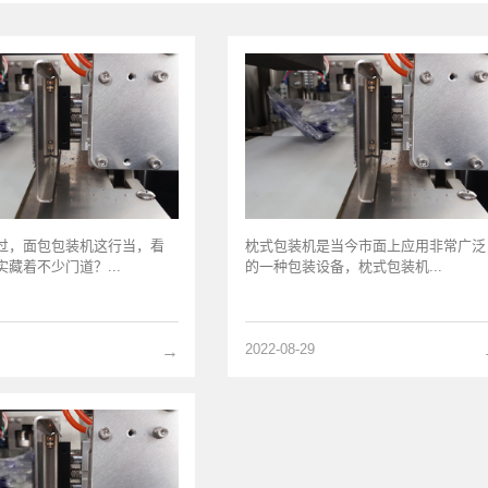
过，面包包装机这行当，看
枕式包装机是当今市面上应用非常广泛
藏着不少门道？...
的一种包装设备，枕式包装机...
2022-08-29
→