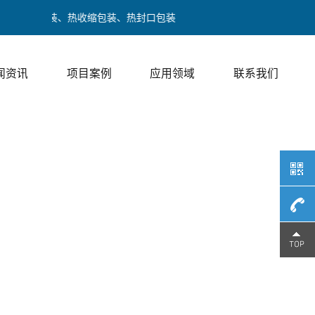
下走膜包装、热收缩包装、热封口包装
闻资讯
项目案例
应用领域
联系我们
189017
/ 邓经理