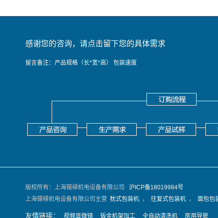
感谢您的咨询，请点击留下您的具体需求
留言备注：产品规格（长*宽*高） 包装速度
版权所有：上海锡䘵机电设备有限公司
沪ICP备18019984号
上海锡䘵机电设备有限公司主营
枕式包装机
，
往复式包装机
，
面包包
友情链接：
视频显微镜
钣金机架加工
全自动清洗机
医用导管