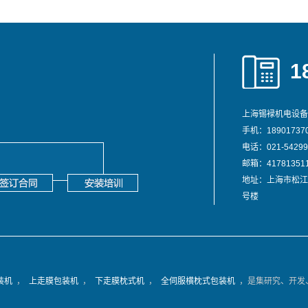
1
上海锡䘵机电设备
手机：189017370
电话：021-54299
邮箱：417813511
地址：上海市松江
号楼
装机
，
上走膜包装机
，
下走膜枕式机
，
全伺服横枕式包装机
，是集研究、开发