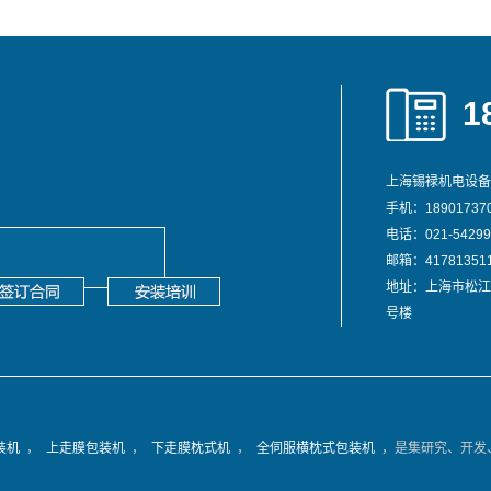
1
上海锡䘵机电设备
手机：189017370
电话：021-54299
邮箱：417813511
地址：上海市松江
号楼
装机
，
上走膜包装机
，
下走膜枕式机
，
全伺服横枕式包装机
，是集研究、开发