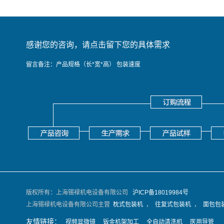
感谢您的咨询，请点击留下您的具体需求
留言备注：产品规格（长*宽*高） 包装速度
版权所有：上海锡䘵机电设备有限公司
沪ICP备18019984号
上海锡䘵机电设备有限公司主营
枕式包装机
，
往复式包装机
，
面包包
友情链接：
视频显微镜
钣金机架加工
全自动清洗机
医用导管