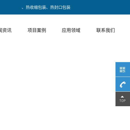
走膜包装、热收缩包装、热封口包装
闻资讯
项目案例
应用领域
联系我们
189017
/ 邓经理