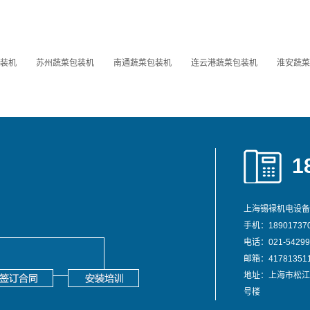
装机
苏州蔬菜包装机
南通蔬菜包装机
连云港蔬菜包装机
淮安蔬菜
1
上海锡䘵机电设备
手机：189017370
电话：021-54299
邮箱：417813511
地址：上海市松江
号楼