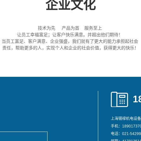
企业文化
技术为先 产品为首 服务至上
让员工幸福富足；让客户快乐满意。并超出他们期待！
当员工富足、客户满意、企业强盛，我们就有了更大的能力承担起社会
责任，帮助更多的人，实现个人和企业的社会价值，获得更大的快乐！
1
上海锡䘵机电设备
手机：189017370
电话：021-54299