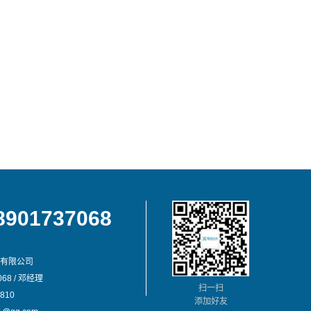
8901737068
有限公司
68 / 邓经理
扫一扫
810
添加好友