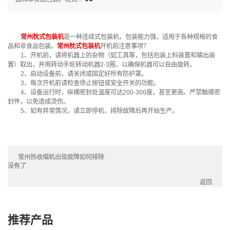
常州枕式包装机
是一种连续式包装机，包装能力强，适用于各种规格的食
品和非食品包装。
常州枕式包装机
开机前注意事项？
1、开机前，请将机器上的杂物（如工具等，包括包装上料装置和输出装
置）取出，并用转动手轮转动机器2-3圈，以确保机器可以自由旋转。
2、启动设备前，请关闭或固定好所有防护罩。
3、每次开机前请检查停止按钮或安全开关的功能。
4、设备运行时，纵横密封处温度可达200-300度，甚至更高。严禁触摸密
封件，以免造成烫伤。
5、如有异常情况，请立即停机，排除故障后再开始生产。
常州热收缩机出现故障如何排除
没有了
返回
推荐产品