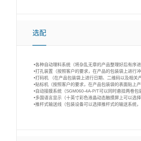
选配
•各种自动理料系统（将杂乱无章的产品整理好后有序
•打孔装置（按照客户的要求，在产品的包装袋上进行
•打码机 （在产品包装袋上进行日期、二维码以及相关
•贴标机（按照客户的要求，在产品包装袋的表面贴上
•自动接膜系统（SGM060-4A-P/T可以同时悬
•多国语言显示（十英寸彩色液晶动态触摸屏上可以选
•推杆式输送线（包装设备可以选择推杆式的输送系统