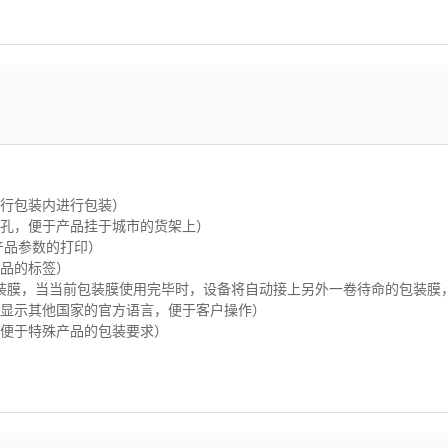
进行包装内进行包装）
冲孔，便于产品挂于城市的货架上）
产品参数的打印）
产品的标签）
挂两卷包装膜，当当前包装膜使用完毕时，设备将自动接上另外一卷待命的包装
择显示其他国家的官方语言，便于客户操作）
，便于特殊产品的包装要求）