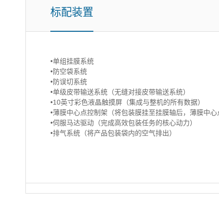
标配装置
•单组挂膜系统
•防空袋系统
•防误切系统
•单级皮带输送系统（无缝对接皮带输送系统）
•10英寸彩色液晶触摸屏（集成与整机的所有数据）
•薄膜中心点控制架（将包装膜挂至挂膜轴后，薄膜中心
•伺服马达驱动（完成高效包装任务的核心动力）
•排气系统（将产品包装袋内的空气排出）