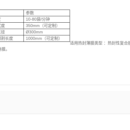
参数
度
10-80袋/分钟
宽度
350mm（可定制）
直径
Ø300mm
切割长度
1000mm（可定制）
适用热封薄膜类型 ：热封性复合膜（
卷膜。