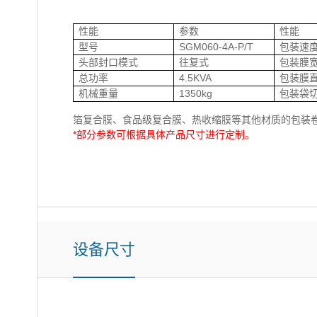
性能
参数
性能
型号
SGM060-4A-P/T
包装速
头部封口模式
往复式
包装膜
总功率
4.5KVA
包装膜
机械重量
1350kg
包装袋
箔复合膜、食品级复合膜、热收缩膜等其他材质的包装
*部分参数可根据具体产品尺寸进行定制。
设备尺寸