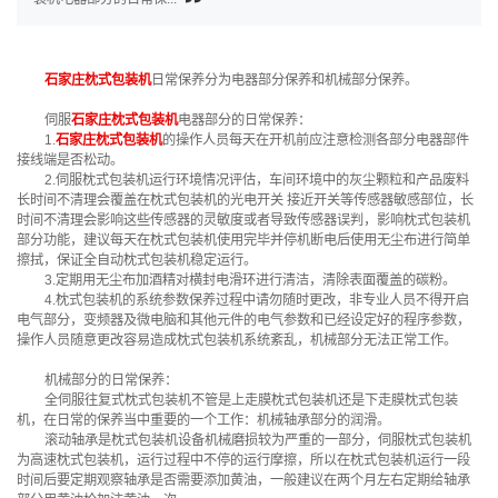
石家庄枕式包装机
日常保养分为电器部分保养和机械部分保养。
伺服
石家庄枕式包装机
电器部分的日常保养：
1.
石家庄枕式包装机
的操作人员每天在开机前应注意检测各部分电器部件
接线端是否松动。
2.伺服枕式包装机运行环境情况评估，车间环境中的灰尘颗粒和产品废料
长时间不清理会覆盖在枕式包装机的光电开关 接近开关等传感器敏感部位，长
时间不清理会影响这些传感器的灵敏度或者导致传感器误判，影响枕式包装机
部分功能，建议每天在枕式包装机使用完毕并停机断电后使用无尘布进行简单
擦拭，保证全自动枕式包装机稳定运行。
3.定期用无尘布加酒精对横封电滑环进行清洁，清除表面覆盖的碳粉。
4.枕式包装机的系统参数保养过程中请勿随时更改，非专业人员不得开启
电气部分，变频器及微电脑和其他元件的电气参数和已经设定好的程序参数，
操作人员随意更改容易造成枕式包装机系统紊乱，机械部分无法正常工作。
机械部分的日常保养：
全伺服往复式枕式包装机不管是上走膜枕式包装机还是下走膜枕式包装
机，在日常的保养当中重要的一个工作：机械轴承部分的润滑。
滚动轴承是枕式包装机设备机械磨损较为严重的一部分，伺服枕式包装机
为高速枕式包装机，运行过程中不停的运行摩擦，所以在枕式包装机运行一段
时间后要定期观察轴承是否需要添加黄油，一般建议在两个月左右定期给轴承