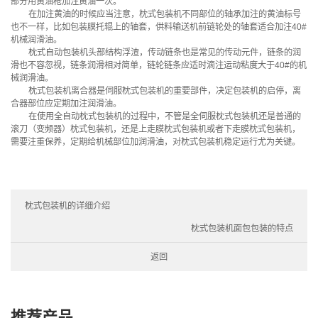
部分用黄油枪加注黄油一次。
在加注黄油的时候应当注意，枕式包装机不同部位的轴承加注的黄油标号
也不一样，比如包装膜托辊上的轴套，供料输送机前链轮处的轴套适合加注40#
机械润滑油。
枕式自动包装机头部结构浮渣，传动链条也是常见的传动元件，链条的润
滑也不容忽视，链条润滑相对简单，链轮链条应适时滴注运动粘度大于40#的机
械润滑油。
枕式包装机离合器是伺服枕式包装机的重要部件，决定包装机的启停，离
合器部位应定期加注润滑油。
在使用全自动枕式包装机的过程中，不管是全伺服枕式包装机还是普通的
滚刀（变频器）枕式包装机，还是上走膜枕式包装机或者下走膜枕式包装机，
需要注重保养，定期给机械部位加润滑油，对枕式包装机稳定运行尤为关键。
枕式包装机的详细介绍
枕式包装机面包包装的特点
返回
推荐产品