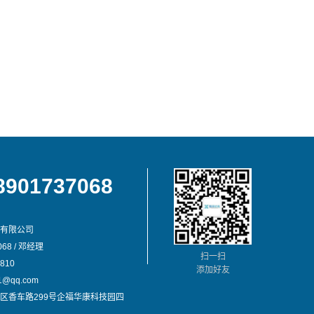
8901737068
有限公司
68 / 邓经理
扫一扫
810
添加好友
@qq.com
区香车路299号企福华康科技园四