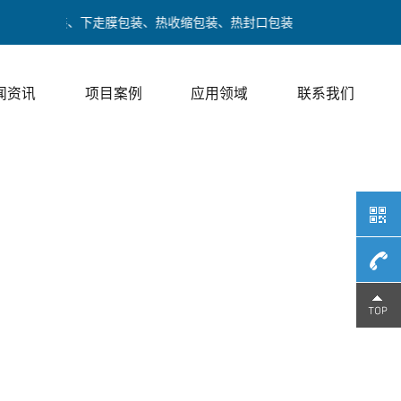
走膜包装、下走膜包装、热收缩包装、热封口包装
闻资讯
项目案例
应用领域
联系我们
189017
/ 邓经理