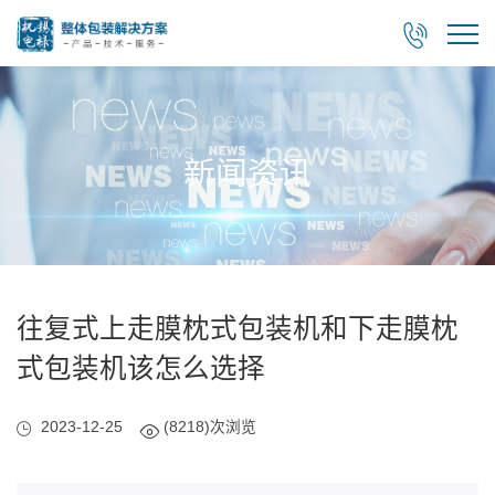

新闻资讯
往复式上走膜枕式包装机和下走膜枕
式包装机该怎么选择
2023-12-25
(8218)次浏览